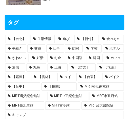
タグ
【台北】
生活情報
遊び
【新竹】
食べもの
手続き
交通
仕事
病院
学校
ホテル
かわいい
妊活
お金
中国語
韓国
カフェ
通信
九份
上海
【苗栗】
【花蓮】
【嘉義】
【雲林】
タイ
【台東】
バイク
【台中】
【桃園】
MRT松江南京站
MRT國父紀念館站
MRT中正紀念堂站
MRT市政府站
MRT臺北車站
MRT古亭站
MRT台大醫院站
キャンプ