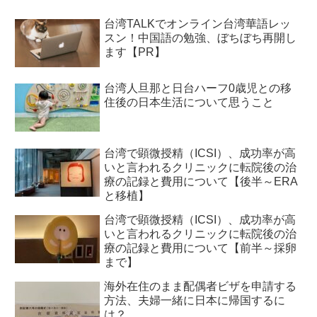
台湾TALKでオンライン台湾華語レッ
スン！中国語の勉強、ぼちぼち再開し
ます【PR】
台湾人旦那と日台ハーフ0歳児との移
住後の日本生活について思うこと
台湾で顕微授精（ICSI）、成功率が高
いと言われるクリニックに転院後の治
療の記録と費用について【後半～ERA
と移植】
台湾で顕微授精（ICSI）、成功率が高
いと言われるクリニックに転院後の治
療の記録と費用について【前半～採卵
まで】
海外在住のまま配偶者ビザを申請する
方法、夫婦一緒に日本に帰国するに
は？