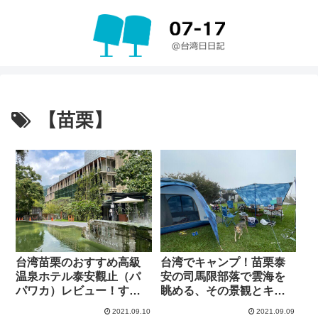
【苗栗】
台湾苗栗のおすすめ高級
台湾でキャンプ！苗栗泰
温泉ホテル泰安觀止（パ
安の司馬限部落で雲海を
パワカ）レビュー！すべ
眺める、その景観とキャ
てがオシャレで最高でし
ンプ飯を紹介
2021.09.10
2021.09.09