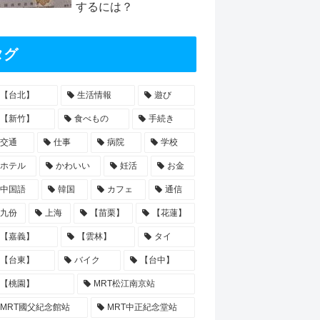
するには？
タグ
【台北】
生活情報
遊び
【新竹】
食べもの
手続き
交通
仕事
病院
学校
ホテル
かわいい
妊活
お金
中国語
韓国
カフェ
通信
九份
上海
【苗栗】
【花蓮】
【嘉義】
【雲林】
タイ
【台東】
バイク
【台中】
【桃園】
MRT松江南京站
MRT國父紀念館站
MRT中正紀念堂站