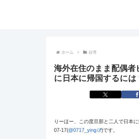
ホーム
台湾
海外在住のまま配偶者
に日本に帰国するには
りーほー、この度旦那と二人で日本に
07-17(
@0717_ying
)です。