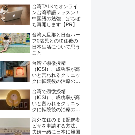
台湾TALKでオンライ
ン台湾華語レッスン！
中国語の勉強、ぼちぼ
ち再開します【PR】
台湾人旦那と日台ハー
フ0歳児との移住後の
日本生活について思う
こと
台湾で顕微授精
（ICSI）、成功率が高
いと言われるクリニッ
クに転院後の治療の記
録と費用について【後
台湾で顕微授精
半～ERAと移植】
（ICSI）、成功率が高
いと言われるクリニッ
クに転院後の治療の記
録と費用について【前
海外在住のまま配偶者
半～採卵まで】
ビザを申請する方法、
夫婦一緒に日本に帰国