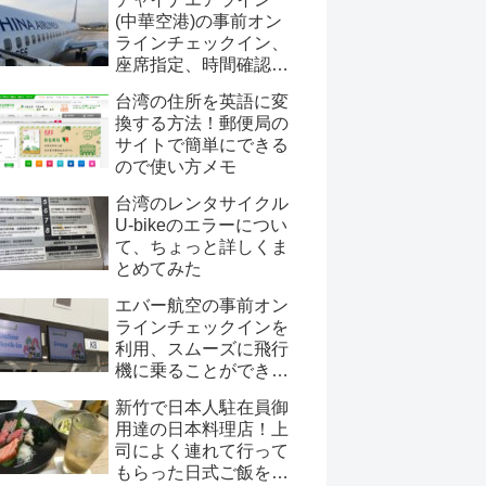
(中華空港)の事前オン
ラインチェックイン、
座席指定、時間確認情
報！webチェックイン
台湾の住所を英語に変
にメリットはあるの？
換する方法！郵便局の
サイトで簡単にできる
ので使い方メモ
台湾のレンタサイクル
U-bikeのエラーについ
て、ちょっと詳しくま
とめてみた
エバー航空の事前オン
ラインチェックインを
利用、スムーズに飛行
機に乗ることができる
のか？
新竹で日本人駐在員御
用達の日本料理店！上
司によく連れて行って
もらった日式ご飯を紹