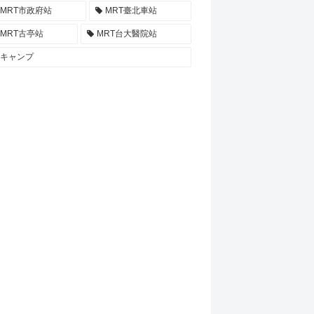
MRT市政府站
MRT臺北車站
MRT古亭站
MRT台大醫院站
キャンプ