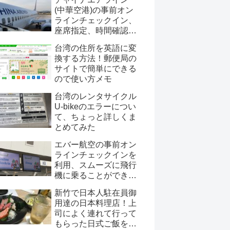
(中華空港)の事前オン
ラインチェックイン、
座席指定、時間確認情
報！webチェックイン
台湾の住所を英語に変
にメリットはあるの？
換する方法！郵便局の
サイトで簡単にできる
ので使い方メモ
台湾のレンタサイクル
U-bikeのエラーについ
て、ちょっと詳しくま
とめてみた
エバー航空の事前オン
ラインチェックインを
利用、スムーズに飛行
機に乗ることができる
のか？
新竹で日本人駐在員御
用達の日本料理店！上
司によく連れて行って
もらった日式ご飯を紹