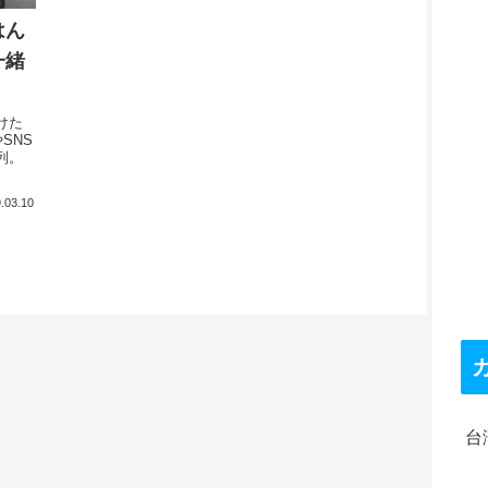
はん
一緒
けた
やSNS
列。
.03.10
台