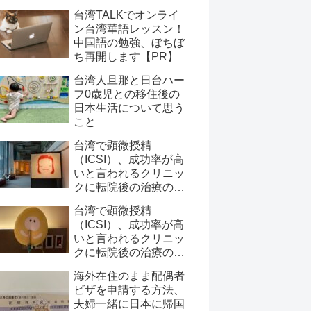
台湾TALKでオンライ
ン台湾華語レッスン！
中国語の勉強、ぼちぼ
ち再開します【PR】
台湾人旦那と日台ハー
フ0歳児との移住後の
日本生活について思う
こと
台湾で顕微授精
（ICSI）、成功率が高
いと言われるクリニッ
クに転院後の治療の記
録と費用について【後
台湾で顕微授精
半～ERAと移植】
（ICSI）、成功率が高
いと言われるクリニッ
クに転院後の治療の記
録と費用について【前
海外在住のまま配偶者
半～採卵まで】
ビザを申請する方法、
夫婦一緒に日本に帰国