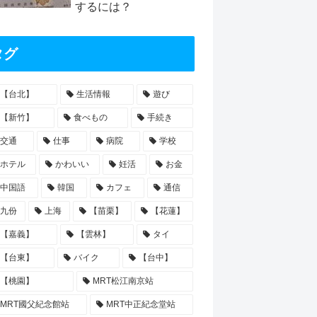
するには？
タグ
【台北】
生活情報
遊び
【新竹】
食べもの
手続き
交通
仕事
病院
学校
ホテル
かわいい
妊活
お金
中国語
韓国
カフェ
通信
九份
上海
【苗栗】
【花蓮】
【嘉義】
【雲林】
タイ
【台東】
バイク
【台中】
【桃園】
MRT松江南京站
MRT國父紀念館站
MRT中正紀念堂站