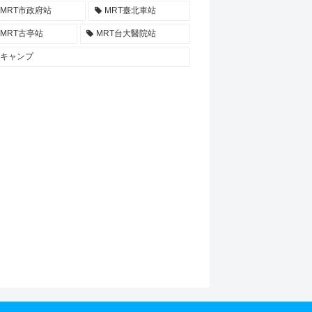
MRT市政府站
MRT臺北車站
MRT古亭站
MRT台大醫院站
キャンプ