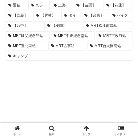
通信
九份
上海
【苗栗】
【花蓮】
【嘉義】
【雲林】
タイ
【台東】
バイク
【台中】
【桃園】
MRT松江南京站
MRT國父紀念館站
MRT中正紀念堂站
MRT市政府站
MRT臺北車站
MRT古亭站
MRT台大醫院站
キャンプ
ホーム
検索
トップ
サイドバー