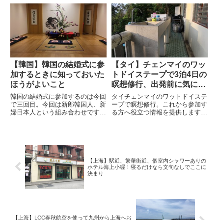
対策、海外旅行の前には「たびレ
などの情報をお届けします。皆さ
ジ」に登録されることをおススメ
んも、タイに旅行の際には是非参
します。
加してみては？
【韓国】韓国の結婚式に参
【タイ】チェンマイのワッ
加するときに知っておいた
トドイステープで3泊4日の
ほうがよいこと
瞑想修行、出発前に気にな
っていたことをまとめてみ
韓国の結婚式に参加するのは今回
タイチェンマイのワットドイステ
た
で三回目。今回は新郎韓国人、新
ープで瞑想修行。これから参加す
婦日本人という組み合わせです。
る方へ役立つ情報を提供します。
韓国の結婚式では日本のように事
実際、行ってみないと分からなか
前に招待状が来て出欠をとること
ったことをまとめていますので是
もありません。なので、友達の友
非参考にしてください。
達や、遠い知り合いが参加するな
んてことも。最近ではSNSでの...
【上海】駅近、繁華街近、個室内シャワーありの
ホテル海上小喔！寝るだけなら文句なしでここに
決まり
【上海】LCC春秋航空を使って九州から上海へお