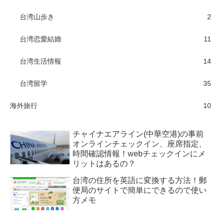
台湾山歩き
2
台湾恋愛結婚
11
台湾生活情報
14
台湾留学
35
海外旅行
10
チャイナエアライン(中華空港)の事前
オンラインチェックイン、座席指定、
時間確認情報！webチェックインにメ
リットはあるの？
台湾の住所を英語に変換する方法！郵
便局のサイトで簡単にできるので使い
方メモ