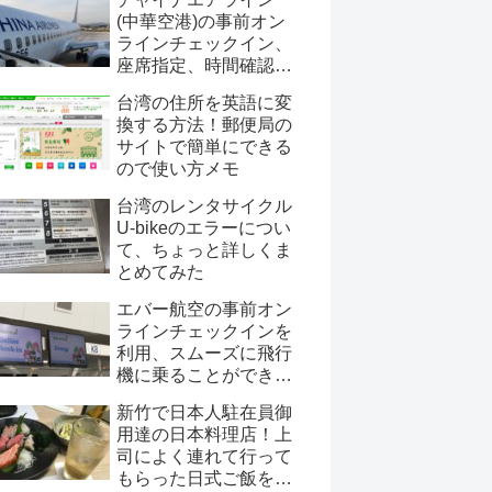
(中華空港)の事前オン
ラインチェックイン、
座席指定、時間確認情
報！webチェックイン
台湾の住所を英語に変
にメリットはあるの？
換する方法！郵便局の
サイトで簡単にできる
ので使い方メモ
台湾のレンタサイクル
U-bikeのエラーについ
て、ちょっと詳しくま
とめてみた
エバー航空の事前オン
ラインチェックインを
利用、スムーズに飛行
機に乗ることができる
のか？
新竹で日本人駐在員御
用達の日本料理店！上
司によく連れて行って
もらった日式ご飯を紹