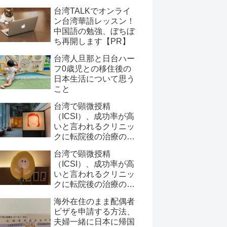
台湾TALKでオンライ
ン台湾華語レッスン！
中国語の勉強、ぼちぼ
ち再開します【PR】
台湾人旦那と日台ハー
フ0歳児との移住後の
日本生活について思う
こと
台湾で顕微授精
（ICSI）、成功率が高
いと言われるクリニッ
クに転院後の治療の記
録と費用について【後
台湾で顕微授精
半～ERAと移植】
（ICSI）、成功率が高
いと言われるクリニッ
クに転院後の治療の記
録と費用について【前
海外在住のまま配偶者
半～採卵まで】
ビザを申請する方法、
夫婦一緒に日本に帰国