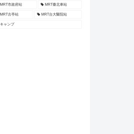
MRT市政府站
MRT臺北車站
MRT古亭站
MRT台大醫院站
キャンプ