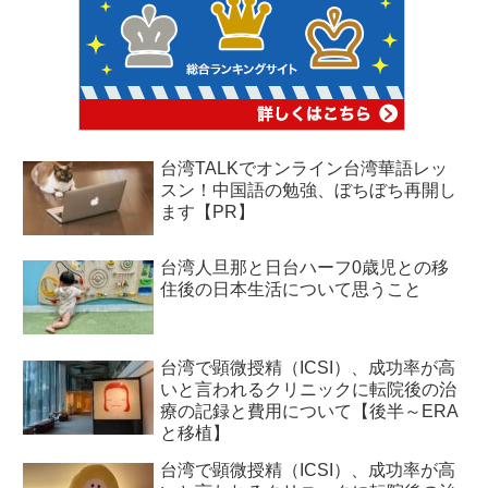
台湾TALKでオンライン台湾華語レッ
スン！中国語の勉強、ぼちぼち再開し
ます【PR】
台湾人旦那と日台ハーフ0歳児との移
住後の日本生活について思うこと
台湾で顕微授精（ICSI）、成功率が高
いと言われるクリニックに転院後の治
療の記録と費用について【後半～ERA
と移植】
台湾で顕微授精（ICSI）、成功率が高