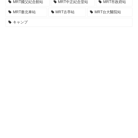
MRT國父紀念館站
MRT中正紀念堂站
MRT市政府站
MRT臺北車站
MRT古亭站
MRT台大醫院站
キャンプ