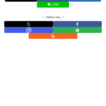
LINE
＼ follow me ／