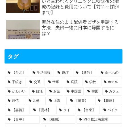
いと言われるクリニックに転院後の治
療の記録と費用について【前半～採卵
まで】
海外在住のまま配偶者ビザを申請する
方法、夫婦一緒に日本に帰国するに
は？
タグ
【台北】
生活情報
遊び
【新竹】
食べもの
手続き
交通
仕事
病院
学校
ホテル
かわいい
妊活
お金
中国語
韓国
カフェ
通信
九份
上海
【苗栗】
【花蓮】
【嘉義】
【雲林】
タイ
【台東】
バイク
【台中】
【桃園】
MRT松江南京站