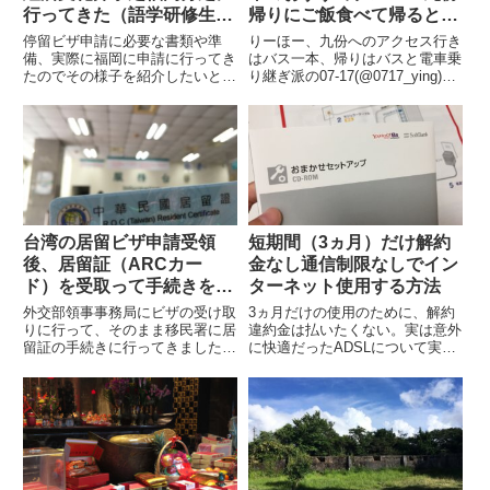
行ってきた（語学研修生の
帰りにご飯食べて帰るとい
場合）
いよ
停留ビザ申請に必要な書類や準
りーほー、九份へのアクセス行き
備、実際に福岡に申請に行ってき
はバス一本、帰りはバスと電車乗
たのでその様子を紹介したいと思
り継ぎ派の07-17(@0717_ying)で
います。遠方から行かれる方は一
す。そこで瑞芳駅と言えば、九份
度で済ませられるよう、しっかり
や金瓜石方面バスの中継地であ
と準備していきましょう。
り、十分や菁桐に通じる平溪線の
乗換駅でもあります。07-17台北
からこれらの...
台湾の居留ビザ申請受領
短期間（3ヵ月）だけ解約
後、居留証（ARCカー
金なし通信制限なしでイン
ド）を受取って手続きを完
ターネット使用する方法
了させる（語学研修生の場
外交部領事事務局にビザの受け取
3ヵ月だけの使用のために、解約
合）
りに行って、そのまま移民署に居
違約金は払いたくない。実は意外
留証の手続きに行ってきました。
に快適だったADSLについて実際
ビザが発行されると、15日以内
に使ってみたので、使い心地や料
に居留証の申請しなくてはなりま
金形態について紹介します。
せん。居留証の裏面が再入国許可
証となっているらしく、それで申
請時にシングルしかないことを
納...