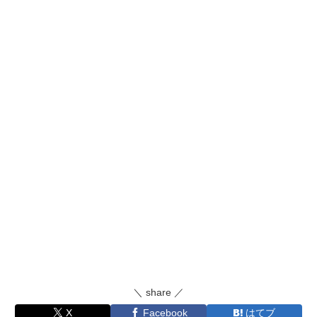
＼ share ／
X
Facebook
はてブ