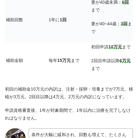
妻が40歳未満：
6回
まで
補助回数
1年に
1回
妻が40~44歳：
3回
ま
で
初回申請
10万元
まで
補助金額
毎年
15万元
まで
2回目申請以降
6万元
まで
初回の補助金10万元の内訳は、注射・採卵・培養までが7万元、移
植が3万元。2回目以降は4万元、2万元の内訳になっています。
申請資格審査後、1年が対象期間で、1年以内に治療を完了しなけ
ればなりません。
条件が大幅に緩和され、回数も増えて、たくさん