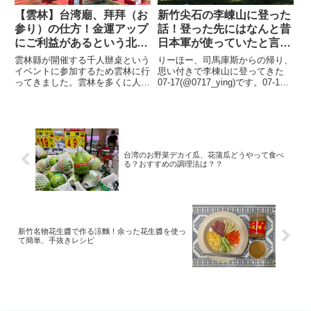
【雲林】台湾廟、拜拜（お
新竹尖石の李崠山に登った
参り）の仕方！金運アップ
話！登った先にはなんと昔
にご利益があるという北港
日本軍が使っていたと言わ
武德宮に行って金元寶を思
れる古城が
雲林縣が開催する千人辦桌という
りーほー、司馬庫斯からの帰り、
う存分触ってきた
イベントに参加するため雲林に行
思い付きで李棟山に登ってきた
ってきました。雲林を多くに人に
07-17(@0717_ying)です。07-17
知ってもらい、たくさんの人に来
司馬庫斯で神木が見れなかったの
てもらおう！という目的で政府に
で、ちょっと時間が余ったこの日
よって開催されたイベントという
は錦屏の温泉に一泊する予定だっ
ことで、われわれ外国人はなんと
たので、ちょうど通り道にある、
100元という安さで参加するこ...
兼ねてより行...
台湾のお野菜デカイ瓜、花蒲瓜どうやって食べ
る？おすすめの調理法は？？
新竹名物花生醬で作る涼麵！余った花生醬を使っ
て簡単、手抜きレシピ