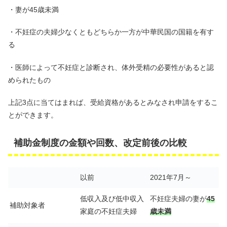
・妻が45歳未満
・不妊症の夫婦少なくともどちらか一方が中華民国の国籍を有す
る
・医師によって不妊症と診断され、体外受精の必要性があると認
められたもの
上記3点に当てはまれば、受給資格があるとみなされ申請をするこ
とができます。
補助金制度の金額や回数、改定前後の比較
以前
2021年7月～
低収入及び低中収入
不妊症夫婦の妻が
45
補助対象者
家庭の不妊症夫婦
歳未満