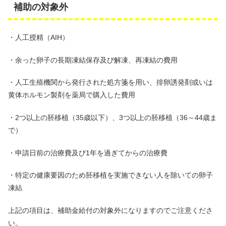
補助の対象外
・人工授精（AIH）
・余った卵子の長期凍結保存及び解凍、再凍結の費用
・人工生殖機関から発行された処方箋を用い、排卵誘発剤或いは
黄体ホルモン製剤を薬局で購入した費用
・2つ以上の胚移植（35歳以下）、3つ以上の胚移植（36～44歳ま
で）
・申請日前の治療費及び1年を過ぎてからの治療費
・特定の健康要因のため胚移植を実施できない人を除いての卵子
凍結
上記の項目は、補助金給付の対象外になりますのでご注意くださ
い。