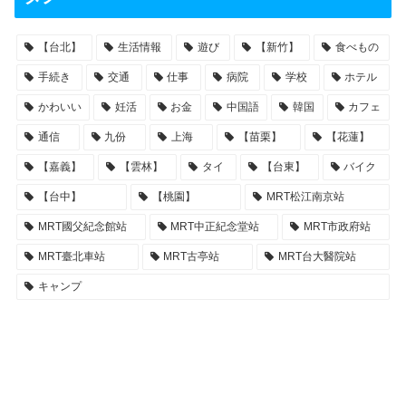
【台北】
生活情報
遊び
【新竹】
食べもの
手続き
交通
仕事
病院
学校
ホテル
かわいい
妊活
お金
中国語
韓国
カフェ
通信
九份
上海
【苗栗】
【花蓮】
【嘉義】
【雲林】
タイ
【台東】
バイク
【台中】
【桃園】
MRT松江南京站
MRT國父紀念館站
MRT中正紀念堂站
MRT市政府站
MRT臺北車站
MRT古亭站
MRT台大醫院站
キャンプ