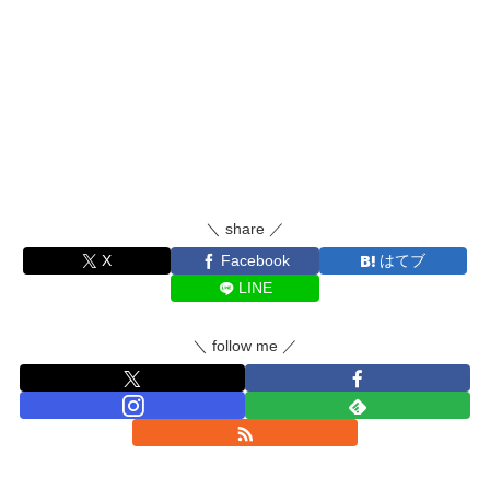
＼ share ／
X
Facebook
はてブ
LINE
＼ follow me ／