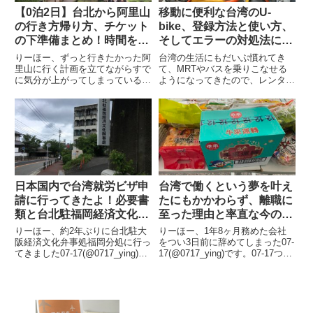
【0泊2日】台北から阿里山
移動に便利な台湾のU-
の行き方帰り方、チケット
bike、登録方法と使い方、
の下準備まとめ！時間を有
そしてエラーの対処法につ
効に使いたい人におすすめ
いて
りーほー、ずっと行きたかった阿
台湾の生活にもだいぶ慣れてき
里山に行く計画を立てながらすで
て、MRTやバスを乗りこなせる
に気分が上がってしまっている
ようになってきたので、レンタサ
07-17(@0717_ying)です。07-17
イクルのU-bikeをそろそろ登録し
留学中はたくさん時間があったけ
てみることに。最近ずっと雨続き
ど、今回は限られた時間そこで、
で自転車を利用する機会がなかな
日帰り阿里山、嘉義もしくは阿里
かなかったけれど、一度利用する
山で1泊など...
と快適でとても便利です。学...
日本国内で台湾就労ビザ申
台湾で働くという夢を叶え
請に行ってきたよ！必要書
たにもかかわらず、離職に
類と台北駐福岡経済文化弁
至った理由と率直な今の心
事処での手続きについて
境
りーほー、約2年ぶりに台北駐大
りーほー、1年8ヶ月務めた会社
（就労、雇用の場合）
阪経済文化弁事処福岡分処に行っ
をつい3日前に辞めてしまった07-
てきました07-17(@0717_ying)で
17(@0717_ying)です。07-17つい
す。07-17今回は、日本国内で就
に辞めた当ブログでは、台湾留学
労ビザを申請してきた話をするよ
を経て就職活動時期にも触れてお
電話で確認したところ、就労ビザ
り、あんなに台湾で就職を熱望し
は日本国内でも、台湾に入国して
てたのに、何故やめてしまった
からでも、...
の？！と思...