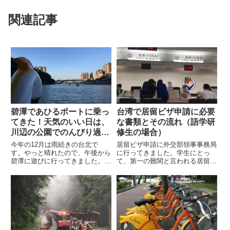
関連記事
碧潭であひるボートに乗っ
台湾で居留ビザ申請に必要
てきた！天気のいい日は、
な書類とその流れ（語学研
川辺の公園でのんびり過ご
修生の場合）
すのもいいよ
今年の12月は雨続きの台北で
居留ビザ申請に外交部領事事務局
す。やっと晴れたので、午後から
に行ってきました。学生にとっ
碧潭に遊びに行ってきました。熱
て、第一の難関と言われる居留ビ
くも寒くもなくいい気候で、公園
ザ申請ですが思ったより楽だっ
でのんびりするのにもってこいで
た！と思っていたら、落とし穴
す。碧潭は台北市のお隣、新北市
が..。すんなり終わると思われた
になるのですが、アクセスもしや
申請でしたが、書類が受理されず
すく気軽に遊びに行けます。碧潭
次の日に再度申し込みに行きまし
へ...
た。...